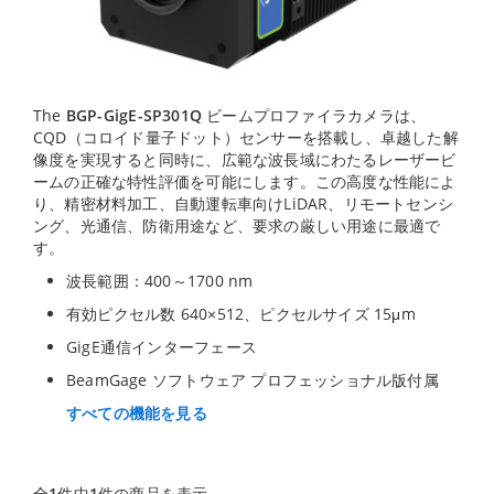
The
BGP-GigE-SP301Q
ビームプロファイラカメラは、
CQD（コロイド量子ドット）センサーを搭載し、卓越した解
像度を実現すると同時に、広範な波長域にわたるレーザービ
ームの正確な特性評価を可能にします。この高度な性能によ
り、精密材料加工、自動運転車向けLiDAR、リモートセンシ
ング、光通信、防衛用途など、要求の厳しい用途に最適で
す。
波長範囲：400～1700 nm
有効ピクセル数 640×512、ピクセルサイズ 15μm
GigE通信インターフェース
BeamGage ソフトウェア プロフェッショナル版付属
すべての機能を見る
全
1
件中
1
件の商品を表示