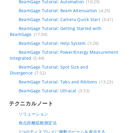
BeamGage Tutorial: Automation
(10:29)
BeamGage Tutorial: Beam Attenuation
(4:25)
BeamGage Tutorial: Camera Quick Start
(3:41)
BeamGage Tutorial: Getting Started with
BeamGage
(17:04)
BeamGage Tutorial: Help System
(3:28)
BeamGage Tutorial: Power/Energy Measurement
Integrated
(5:44)
BeamGage Tutorial: Spot Size and
Divergence
(7:52)
BeamGage Tutorial: Tabs and Ribbons
(13:23)
BeamGage Tutorial: Ultracal
(3:33)
テクニカルノート
ソリューション
焦点距離拡散測定法
1つのディスプレイに複数のビームを表示する