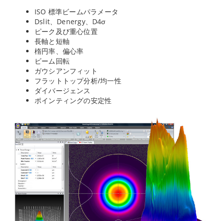
ISO 標準ビームパラメータ
Dslit、Denergy、D4σ
ピーク及び重心位置
長軸と短軸
楕円率、偏心率
ビーム回転
ガウシアンフィット
フラットトップ分析/均一性
ダイバージェンス
ポインティングの安定性