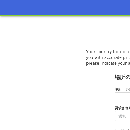
Your country location,
you with accurate pric
please indicate your 
場所
場所:
必
要求され
選択