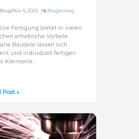
Blog
|
Nov 5, 2025
|
Blogeintrag
tive Fertigung bietet in vielen
chen erhebliche Vorteile.
rane Bauteile lassen sich
ient und individuell fertigen.
st Kleinserie…
r
 Post »
technik
tiven
igung: