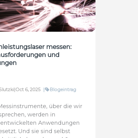
istente
bnisse
e
ldown
leistungslaser messen:
ausforderungen und
ungen
Slutzki
|
Oct 6, 2025
|
Blogeintrag
Messinstrumente, über die wir
 sprechen, werden in
entwickelten Anwendungen
esetzt. Und sie sind selbst