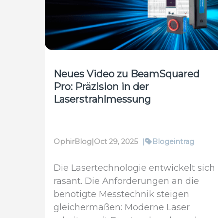
ist
die
Strahlqualität
(M²)
gerade
jetzt
Neues Video zu BeamSquared
der
Pro: Präzision in der
wichtigste
Laserstrahlmessung
KPI?
OphirBlog
|
Oct 29, 2025
|
Blogeintrag
Die Lasertechnologie entwickelt sich
rasant. Die Anforderungen an die
benötigte Messtechnik steigen
gleichermaßen: Moderne Laser