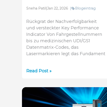
Sneha Patil
|
Jan 22, 2026
|
Blogeintrag
Rückgrat der Nachverfolgbarkeit
und versteckter Key Performance
Indicator Von Fahrgestellnummern
bis zu medizinischen UDI/GS1
Datenmatrix-Codes, das
Lasermarkieren legt das Fundament
30
Read Post »
Jahre
Innovation
im
Lasermarkieren:
Warum