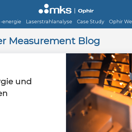
 -energie
Laserstrahlanalyse
Case Study
Ophir We
er Measurement Blog
rgie und
en