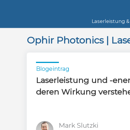
Skip
to
content
Laserleistung &
Ophir Photonics
|
Las
Blogeintrag
Laserleistung und -ene
deren Wirkung versteh
Mark Slutzki