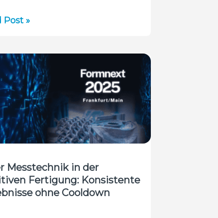
 Post »
r®
onics-
uktkatalog
:
ickelt,
usforderungen
rmessung
r Messtechnik in der
tiven Fertigung: Konsistente
is
ebnisse ohne Cooldown
tern