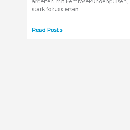
arbeiten mit Femtosekundenpulsen,
stark fokussierten
Neues
Read Post »
Video
zu
BeamSquared
Pro:
Präzision
in
der
Laserstrahlmessung