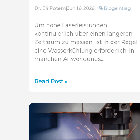
Dr. Efi Rotem
|
Jun 16, 2026
|
Blogeintrag
Um hohe Laserleistungen
kontinuierlich über einen längeren
Zeitraum zu messen, ist in der Regel
eine Wasserkühlung erforderlich. In
manchen Anwendungs…
‘Power
Read Post »
from
Pulse’:
Ein
neuer
Standard,
um