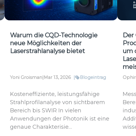
Ophir
Vert
Warum die CQD-Technologie
Der 
neue Möglichkeiten der
Prod
Laserstrahlanalyse bietet
um 
Lase
mei
Yoni Groisman
|
Mar 13, 2026
|
Blogeintrag
Ophir
Kosteneffiziente, leistungsfähige
Messt
Strahlprofilanalyse von sichtbarem
Bere
Bereich bis SWIR In vielen
indu
Anwendungen der Photonik ist eine
Addi
genaue Charakterisie…
wiss