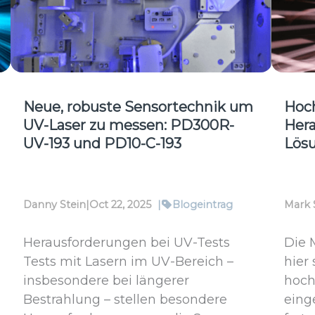
Kons
Erge
ohn
Coo
Neue, robuste Sensortechnik um
Hoch
UV-Laser zu messen: PD300R-
Her
UV-193 und PD10-C-193
Lös
Danny Stein
|
Oct 22, 2025
|
Blogeintrag
Mark 
Herausforderungen bei UV-Tests
Die 
Tests mit Lasern im UV-Bereich –
hier
insbesondere bei längerer
hoch
Bestrahlung – stellen besondere
eing