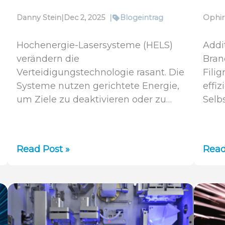
Danny Stein
|
Dec 2, 2025
|
Blogeintrag
Ophir
Hochenergie-Lasersysteme (HELS)
Addi
verändern die
Bran
Verteidigungstechnologie rasant. Die
Filig
Systeme nutzen gerichtete Energie,
effiz
um Ziele zu deaktivieren oder zu…
Selb
Verteidigungstechnik:
Lase
Read Post »
Read
Die
Mess
Zukunft
in
beginnt
der
jetzt
Addi
Fert