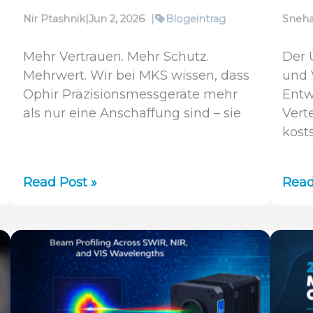
Nir Ptashnik
|
Jun 2, 2026
|
Blogeintrag
Sneha
Mehr Vertrauen. Mehr Schutz.
Der 
Mehrwert. Wir bei MKS wissen, dass
und 
Ophir Präzisionsmessgeräte mehr
Entw
als nur eine Anschaffung sind – sie
Vert
kost
Vorstellung
Pyr
Read Post »
Read
der
IV:
neuen
Strah
2-
für
Jahres-
Lase
Garantie
in
von
der