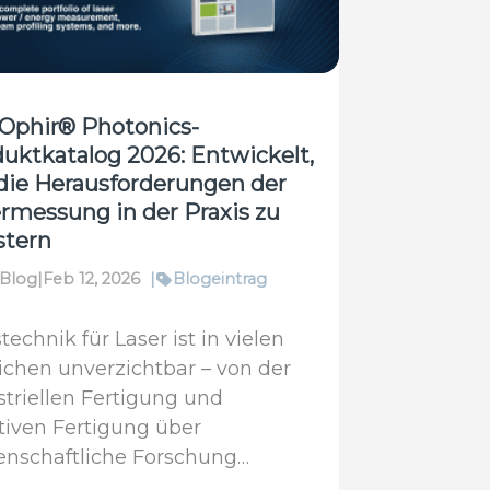
eidigungstechnik
Ophir® Photonics-
uktkatalog 2026: Entwickelt,
die Herausforderungen der
rmessung in der Praxis zu
stern
Blog
|
Feb 12, 2026
|
Blogeintrag
echnik für Laser ist in vielen
ichen unverzichtbar – von der
striellen Fertigung und
tiven Fertigung über
enschaftliche Forschung…