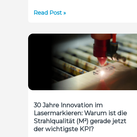
Warum
Read Post »
zeigt
mein
Lasermessgerät
eine
negative
Leistung
an?
30 Jahre Innovation im
Lasermarkieren: Warum ist die
Strahlqualität (M²) gerade jetzt
der wichtigste KPI?