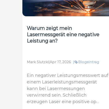
Hochleistungslaser
anhand
kurzer
Pulse
zu
Warum zeigt mein
messen
Lasermessgerät eine negative
Leistung an?
Mark Slutzki
|
Apr 17, 2026
|
Blogeintrag
Ein negativer Leistungsmesswert auf
einem Laserleistungsmessgerät
kann bei Lasermessungen
verwirrend sein. Schließlich
erzeugen Laser eine positive op…