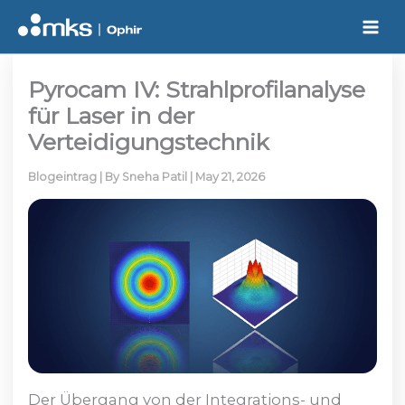
Skip
to
content
Pyrocam IV: Strahlprofilanalyse
für Laser in der
Verteidigungstechnik
Blogeintrag
| By
Sneha Patil
|
May 21, 2026
Der Übergang von der Integrations- und