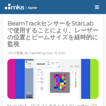
Skip
to
content
BeamTrackセンサーをStarLab
で使用することにより、レーザー
の位置とビームサイズを経時的に
監視
ブログ投稿
| By
OphirBlog
|
Dec 15, 2021
StarLabは、PCをマルチチャネルのレーザーパワ