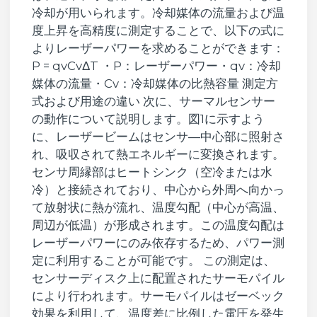
冷却が用いられます。冷却媒体の流量および温
度上昇を高精度に測定することで、以下の式に
よりレーザーパワーを求めることができます：
P = qvCvΔT ・P：レーザーパワー・qv​：冷却
媒体の流量・Cv​：冷却媒体の比熱容量 測定方
式および用途の違い 次に、サーマルセンサー
の動作について説明します。図1に示すよう
に、レーザービームはセンサ―中心部に照射さ
れ、吸収されて熱エネルギーに変換されます。
センサ周縁部はヒートシンク（空冷または水
冷）と接続されており、中心から外周へ向かっ
て放射状に熱が流れ、温度勾配（中心が高温、
周辺が低温）が形成されます。この温度勾配は
レーザーパワーにのみ依存するため、パワー測
定に利用することが可能です。 この測定は、
センサーディスク上に配置されたサーモパイル
により行われます。サーモパイルはゼーベック
効果を利用して、温度差に比例した電圧を発生