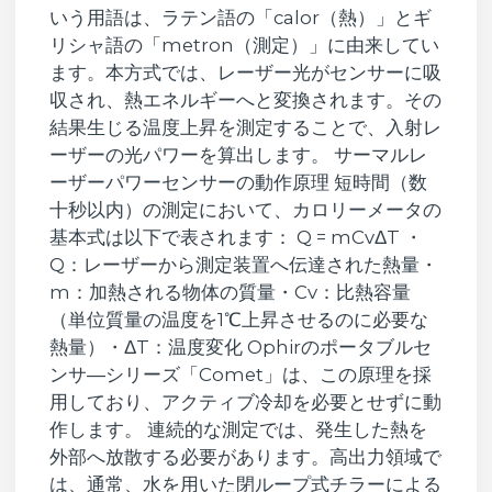
いう用語は、ラテン語の「calor（熱）」とギ
リシャ語の「metron（測定）」に由来してい
ます。本方式では、レーザー光がセンサーに吸
収され、熱エネルギーへと変換されます。その
結果生じる温度上昇を測定することで、入射レ
ーザーの光パワーを算出します。 サーマルレ
ーザーパワーセンサーの動作原理 短時間（数
十秒以内）の測定において、カロリーメータの
基本式は以下で表されます： Q = mCvΔT ・
Q：レーザーから測定装置へ伝達された熱量・
m：加熱される物体の質量・Cv​：比熱容量
（単位質量の温度を1℃上昇させるのに必要な
熱量）・ΔT：温度変化 Ophirのポータブルセ
ンサ―シリーズ「Comet」は、この原理を採
用しており、アクティブ冷却を必要とせずに動
作します。 連続的な測定では、発生した熱を
外部へ放散する必要があります。高出力領域で
は、通常、水を用いた閉ループ式チラーによる