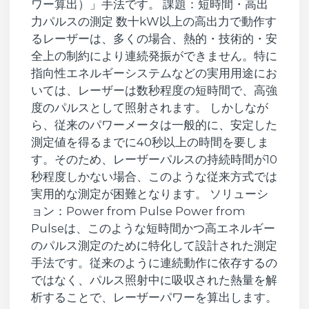
ワー算出）」手法です。 課題：短時間・高出
力パルスの測定 数十kW以上の高出力で動作す
るレーザーは、多くの場合、熱的・技術的・安
全上の制約により連続発振ができません。特に
指向性エネルギーシステムなどの実用用途にお
いては、レーザーは数秒程度の短時間で、高強
度のパルスとして照射されます。 しかしなが
ら、従来のパワーメータは一般的に、安定した
測定値を得るまでに40秒以上の時間を要しま
す。そのため、レーザーパルスの持続時間が10
秒程度しかない場合、このような従来方式では
実用的な測定が困難となります。 ソリューシ
ョン：Power from Pulse Power from
Pulseは、このような短時間かつ高エネルギー
のパルス測定のために特化して設計された測定
手法です。従来のように連続動作に依存するの
ではなく、パルス照射中に吸収された熱量を解
析することで、レーザーパワーを算出します。