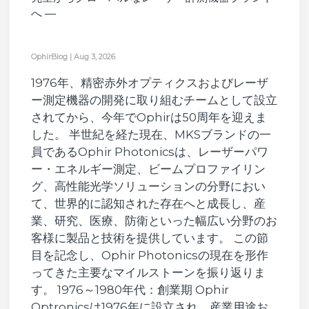
へ ―
OphirBlog
|
Aug 3, 2026
1976年、精密赤外オプティクスおよびレーザ
ー測定機器の開発に取り組むチームとして設立
されてから、今年でOphirは50周年を迎えま
した。 半世紀を経た現在、MKSブランドの一
員であるOphir Photonicsは、レーザーパワ
ー・エネルギー測定、ビームプロファイリン
グ、高性能光学ソリューションの分野におい
て、世界的に認知された存在へと成長し、産
業、研究、医療、防衛といった幅広い分野のお
客様に製品と技術を提供しています。 この節
目を記念し、Ophir Photonicsの現在を形作
ってきた主要なマイルストーンを振り返りま
す。 1976～1980年代：創業期 Ophir
Optronicsは1976年に設立され、産業用途お