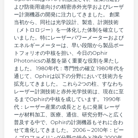
よび防衛用途向けの精密赤外光学およびレーザ
ー計測機器の開発に注力してきました。 創業
当初から、同社は光学設計、製造、計測技術
（メトロロジー）を一体化した体制を確立して
いました。特にレーザーパワーメーターおよび
エネルギーメーターは、早い段階から製品ポー
トフォリオの中核を担い、今日のOphir
Photonicsの基盤を築く重要な役割を果たし
ました。 1980年代：専門性の確立 1980年代を
通じて、Ophirは以下の分野において技術力を
拡充してきました。 これら2つの柱、すなわち
レーザー計測技術と赤外光学技術は、現在に至
るまでOphirの中核を成しています。 1990年
代：レーザー産業の成長とともに発展 レーザ
ーが材料加工、医療、通信、研究分野へと広く
普及する中で、Ophirの計測機器もそれに合わ
せて進化してきました。 2006～2010年：ビー
ムプロファイリング分野の統合と強化 2000年