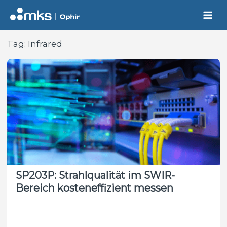
Skip
to
content
Tag:
Infrared
SP203P: Strahlqualität im SWIR-
Bereich kosteneffizient messen