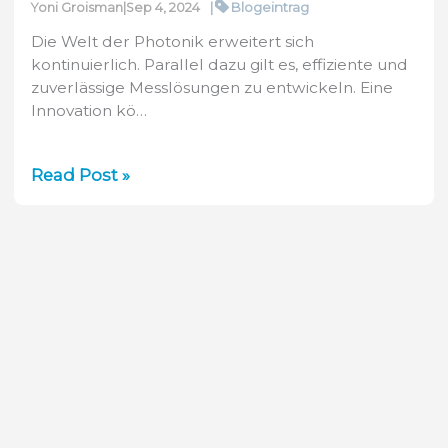
|
Blogeintrag
Yoni Groisman
|
Sep 4, 2024
Die Welt der Photonik erweitert sich
kontinuierlich. Parallel dazu gilt es, effiziente und
zuverlässige Messlösungen zu entwickeln. Eine
Innovation kö…
SP203P:
Read Post »
Strahlqualität
im
SWIR-
Bereich
kosteneffizient
messen