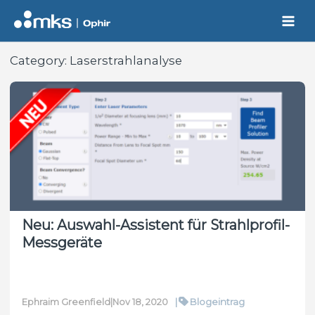
Skip
to
content
Category:
Laserstrahlanalyse
Neu: Auswahl-Assistent für Strahlprofil-
Messgeräte
|
Blogeintrag
Ephraim Greenfield
|
Nov 18, 2020