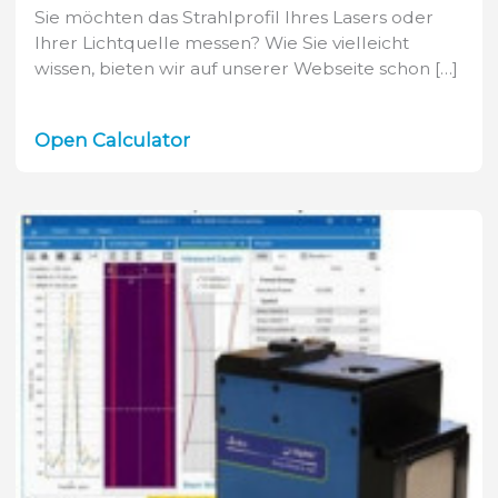
Sie möchten das Strahlprofil Ihres Lasers oder
Ihrer Lichtquelle messen? Wie Sie vielleicht
wissen, bieten wir auf unserer Webseite schon […]
Neu:
Open Calculator
Auswahl-
Assistent
für
Strahlprofil-
Messgeräte