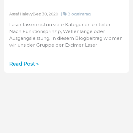
|
Blogeintrag
Assaf Halevy
|
Sep 30, 2020
Laser lassen sich in viele Kategorien einteilen:
Nach Funktionsprinzip, Wellenlänge oder
Ausgangsleistung. In diesem Blogbeitrag widmen
wir uns der Gruppe der Excimer Laser
Excimer
Read Post »
Laser
messen