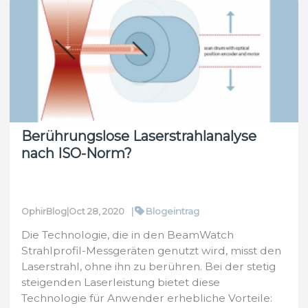
TCT
Interview
:
Ist
die
Additive
Fertigung
reif
Berührungslose Laserstrahlanalyse
für
nach ISO-Norm?
die
Serienproduktion?
|
Blogeintrag
OphirBlog
|
Oct 28, 2020
Die Technologie, die in den BeamWatch
Strahlprofil-Messgeräten genutzt wird, misst den
Laserstrahl, ohne ihn zu berühren. Bei der stetig
steigenden Laserleistung bietet diese
Technologie für Anwender erhebliche Vorteile: