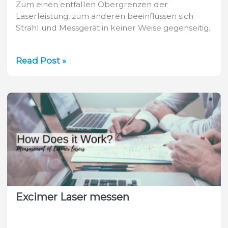
Zum einen entfallen Obergrenzen der
Laserleistung, zum anderen beeinflussen sich
Strahl und Messgerät in keiner Weise gegenseitig.
Berührungslose
Read Post »
Laserstrahlanalyse
nach
ISO-
Norm?
Excimer Laser messen