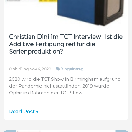
Christian Dini im TCT Interview : Ist die
Additive Fertigung reif für die
Serienproduktion?
|
Blogeintrag
OphirBlog
|
Nov 4, 2020
2020 wird die TCT Show in Birmingham aufgrund
der Pandemie nicht stattfinden. 2019 wurde
Ophir im Rahmen der TCT Show
Christian
Read Post »
Dini
im